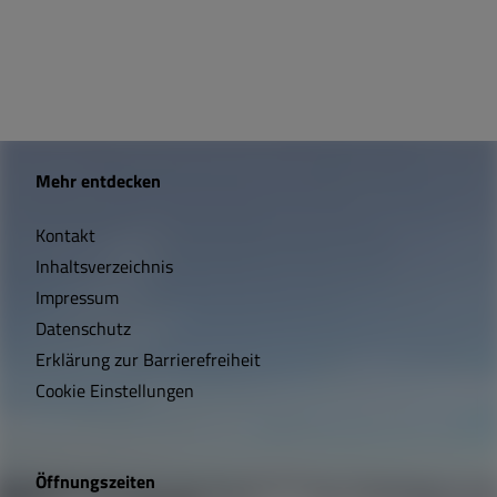
W
Mehr entdecken
i
Kontakt
c
Inhaltsverzeichnis
h
Impressum
t
Datenschutz
Erklärung zur Barrierefreiheit
i
Cookie Einstellungen
g
e
Öffnungszeiten