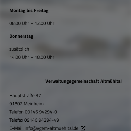
L
Montag bis Freitag
i
08:00 Uhr – 12:00 Uhr
n
Donnerstag
k
s
zusätzlich
14:00 Uhr – 18:00 Uhr
,
Ö
Verwaltungsgemeinschaft Altmühltal
f
Hauptstraße 37
f
91802 Meinheim
n
Telefon
09146 94294-0
u
Telefax
09146 94294-49
E-Mail:
info@vgem-altmuehltal.de