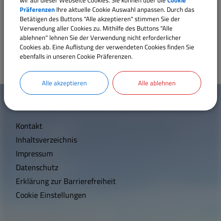
Rechnungsprüfungsausschuss Alesheim
Präferenzen
Ihre aktuelle Cookie Auswahl anpassen. Durch das
Gemeinschaftsversammlung
Betätigen des Buttons "Alle akzeptieren" stimmen Sie der
Verwendung aller Cookies zu. Mithilfe des Buttons "Alle
Gemeinderat Alesheim
ablehnen" lehnen Sie der Verwendung nicht erforderlicher
Cookies ab. Eine Auflistung der verwendeten Cookies finden Sie
ebenfalls in unseren Cookie Präferenzen.
Alle akzeptieren
Alle ablehnen
W
Mehr entdecken
i
Kontakt
c
Inhaltsverzeichnis
h
Impressum
t
Datenschutz
Erklärung zur Barrierefreiheit
i
Cookie Einstellungen
g