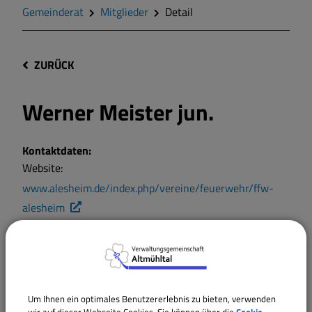
Gemeinderat
Mitglieder
Detail
ZURÜCK
Werner Meister jun.
Kontaktdaten:
Website:
www.alesheim.de/index.php/vereine/feuerwehr/ffw-
alesheim
Mitglied
Um Ihnen ein optimales Benutzererlebnis zu bieten, verwenden
wir auf dieser Webseite Cookies. Sie können über die
Cookie