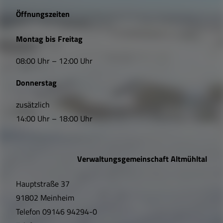
e
Öffnungszeiten
L
Montag bis Freitag
i
08:00 Uhr – 12:00 Uhr
n
Donnerstag
k
s
zusätzlich
14:00 Uhr – 18:00 Uhr
,
Ö
Verwaltungsgemeinschaft Altmühltal
f
Hauptstraße 37
f
91802 Meinheim
n
Telefon
09146 94294-0