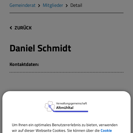
Gemeinderat
Mitglieder
Detail
ZURÜCK
Daniel Schmidt
Kontaktdaten:
Vorsitzende/r
Rechnungsprüfungsausschuss Meinheim
Um Ihnen ein optimales Benutzererlebnis zu bieten, verwenden
Mitglied
wir auf dieser Webseite Cookies. Sie können über die
Cookie