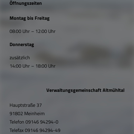
e
Öffnungszeiten
L
Montag bis Freitag
i
08:00 Uhr – 12:00 Uhr
n
Donnerstag
k
s
zusätzlich
14:00 Uhr – 18:00 Uhr
,
Ö
Verwaltungsgemeinschaft Altmühltal
f
Hauptstraße 37
f
91802 Meinheim
n
Telefon
09146 94294-0
u
Telefax
09146 94294-49