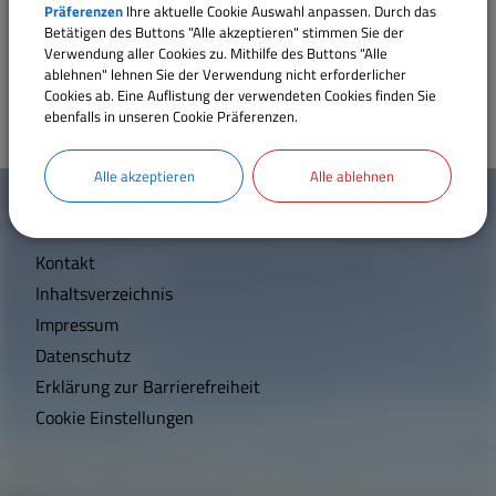
Präferenzen
Ihre aktuelle Cookie Auswahl anpassen. Durch das
Betätigen des Buttons "Alle akzeptieren" stimmen Sie der
Gemeinderat Meinheim
Verwendung aller Cookies zu. Mithilfe des Buttons "Alle
ablehnen" lehnen Sie der Verwendung nicht erforderlicher
Cookies ab. Eine Auflistung der verwendeten Cookies finden Sie
ebenfalls in unseren Cookie Präferenzen.
W
Alle akzeptieren
Alle ablehnen
Mehr entdecken
i
Kontakt
c
Inhaltsverzeichnis
h
Impressum
t
Datenschutz
Erklärung zur Barrierefreiheit
i
Cookie Einstellungen
g