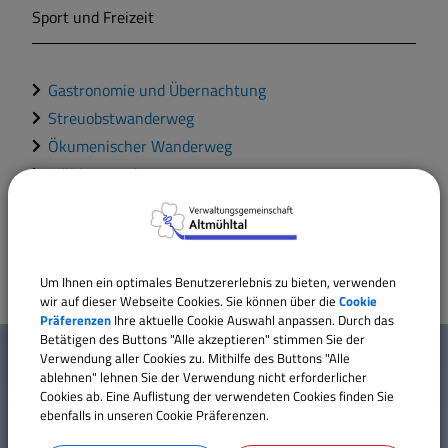
Sport und Freizeit
Markt Markt Berolzheim
Gastronomie und Übernachtung
Gemeinde Meinheim
Streuobstwanderweg
Ökumenischer Wanderweg
Mühlenwanderweg
Sporteinrichtungen
Kinderspielplätze
Um Ihnen ein optimales Benutzererlebnis zu bieten, verwenden
wir auf dieser Webseite Cookies. Sie können über die
Cookie
Präferenzen
Ihre aktuelle Cookie Auswahl anpassen. Durch das
W
Betätigen des Buttons "Alle akzeptieren" stimmen Sie der
Mehr entdecken
Verwendung aller Cookies zu. Mithilfe des Buttons "Alle
i
ablehnen" lehnen Sie der Verwendung nicht erforderlicher
Cookies ab. Eine Auflistung der verwendeten Cookies finden Sie
Kontakt
c
ebenfalls in unseren Cookie Präferenzen.
Inhaltsverzeichnis