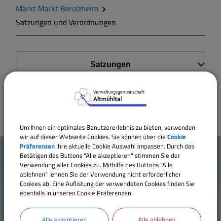
Markt Markt Berolzheim
Markt Markt Berolzheim
Satzungen und Verordnungen
Gemeinde Meinheim
Satzungen
Verordnungen
Um Ihnen ein optimales Benutzererlebnis zu bieten, verwenden
wir auf dieser Webseite Cookies. Sie können über die
Cookie
W
Präferenzen
Ihre aktuelle Cookie Auswahl anpassen. Durch das
Mehr entdecken
Betätigen des Buttons "Alle akzeptieren" stimmen Sie der
i
Verwendung aller Cookies zu. Mithilfe des Buttons "Alle
ablehnen" lehnen Sie der Verwendung nicht erforderlicher
Kontakt
c
Cookies ab. Eine Auflistung der verwendeten Cookies finden Sie
Inhaltsverzeichnis
ebenfalls in unseren Cookie Präferenzen.
h
Impressum
Datenschutz
Alle akzeptieren
Alle ablehnen