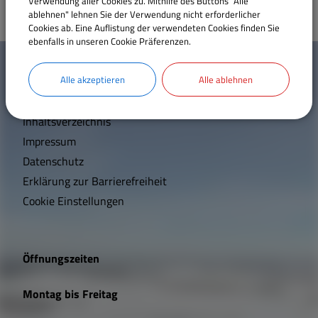
Verwendung aller Cookies zu. Mithilfe des Buttons "Alle
ablehnen" lehnen Sie der Verwendung nicht erforderlicher
Sehenswertes
Cookies ab. Eine Auflistung der verwendeten Cookies finden Sie
ebenfalls in unseren Cookie Präferenzen.
W
Satzungen und Verordnungen
Mehr entdecken
i
Alle akzeptieren
Alle ablehnen
Kontakt
c
Breitbandversorgung
Inhaltsverzeichnis
h
Impressum
Wärmeplanung
t
Datenschutz
Erklärung zur Barrierefreiheit
i
Cookie Einstellungen
g
e
Öffnungszeiten
L
Montag bis Freitag
i