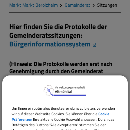
Geschichte
Markt Markt Berolzheim
Gemeinderat
Sitzungen
Wappen
Hier finden Sie die Protokolle der
Gemeinderatssitzungen:
Gemeinderat
Bürgerinformationssystem
Mitteilungsblatt
(Hinweis: Die Protokolle werden erst nach
Genehmigung durch den Gemeinderat
Wohnen und Bauen
veröffentlicht!)
Bildung und Soziales
Hier finden Sie die geplanten
Vereine und Gruppen
Um Ihnen ein optimales Benutzererlebnis zu bieten, verwenden
Sitzungstermine (unverbindlich):
wir auf dieser Webseite Cookies. Sie können über die
Cookie
Bürgerinformationssystem
Präferenzen
Ihre aktuelle Cookie Auswahl anpassen. Durch das
Sport und Freizeit
Betätigen des Buttons "Alle akzeptieren" stimmen Sie der