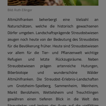
Sehenswertes
Bild: Ruth Ellinger
Altmühlfranken beherbergt eine Vielzahl an
Satzungen und Verordnungen
Naturschätzen, welche die historisch gewachsenen
Dörfer umgeben. Landschaftsprägende Streuobstwiesen
Breitbandversorgung
zeugen noch heute von der Bedeutung des Streuobstes
für die Bevölkerung früher. Heute sind Streuobstwiesen
Wärmeplanung
vor allem für die Tier- und Pflanzenwelt wichtige
Refugien und letzte Rückzugsräume. Neben
Streuobstwiesen prägen artenreiche Hutungen,
Biberbiotope und wunderschöne Wälder
Altmühlfranken. Die Streuobst-Erlebnis-Landschaften
um Gnotzheim-Spielberg, Sammenheim, Meinheim,
Markt Berolzheim, Wettelsheim und Treuchtlingen
gewähren einen tieferen Blick in die Welt des
Streuobstes und lenken das Auge auf die vielfältige