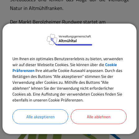
Natur in Altmühlfranken.
Der Markt Berolzheimer Rundweg startet am
Kriegerdenkmal.
Der Rundweg Meinheim startet am Bürgerhaus
Meinheim.
Um Ihnen ein optimales Benutzererlebnis zu bieten, verwenden
wir auf dieser Webseite Cookies. Sie können über die
Cookie
Der Rundweg in Sammenheim startet am
Präferenzen
Ihre aktuelle Cookie Auswahl anpassen. Durch das
Gemeindehaus.
Betätigen des Buttons "Alle akzeptieren" stimmen Sie der
Verwendung aller Cookies zu. Mithilfe des Buttons "Alle
Detaillierte Ausführungen gibt es auf der Homepage
ablehnen" lehnen Sie der Verwendung nicht erforderlicher
Cookies ab. Eine Auflistung der verwendeten Cookies finden Sie
www.streuobsterlebnislandschaft.de
ebenfalls in unseren Cookie Präferenzen.
Alle akzeptieren
Alle ablehnen