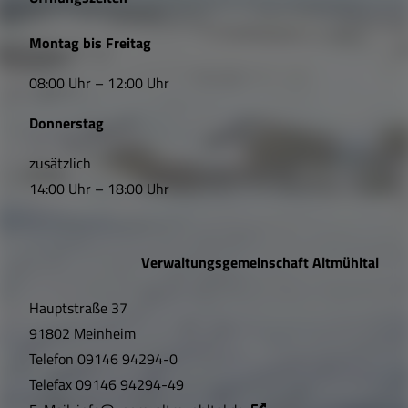
L
Montag bis Freitag
i
08:00 Uhr – 12:00 Uhr
n
Donnerstag
k
s
zusätzlich
14:00 Uhr – 18:00 Uhr
,
Ö
Verwaltungsgemeinschaft Altmühltal
f
Hauptstraße 37
f
91802 Meinheim
n
Telefon
09146 94294-0
u
Telefax
09146 94294-49