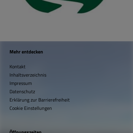
W
Mehr entdecken
i
Kontakt
c
Inhaltsverzeichnis
h
Impressum
t
Datenschutz
Erklärung zur Barrierefreiheit
i
Cookie Einstellungen
g
e
Öffnungszeiten