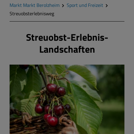
Geschichte
Markt Markt Berolzheim
Sport und Freizeit
Streuobsterlebnisweg
Wappen
Streuobst-Erlebnis-
Gemeinderat
Landschaften
Mitteilungsblatt
Wohnen und Bauen
Bildung und Soziales
Vereine und Gruppen
Sport und Freizeit