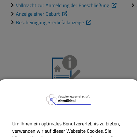
Vollmacht zur Anmeldung der Eheschließung
Anzeige einer Geburt
Bescheinigung Sterbefallanzeige
Meldewesen
Auskunft aus dem Melderegister
Wohnungsgeberbestätigung
Um Ihnen ein optimales Benutzererlebnis zu bieten,
Einfaches Führungszeugnis
verwenden wir auf dieser Webseite Cookies. Sie