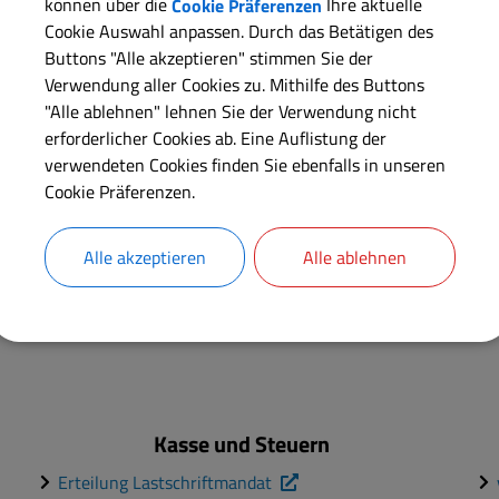
Auskunftssperre
können über die
Cookie Präferenzen
Ihre aktuelle
Cookie Auswahl anpassen. Durch das Betätigen des
Übermittlungssperre
Buttons "Alle akzeptieren" stimmen Sie der
Einfache Meldebescheinigung
Verwendung aller Cookies zu. Mithilfe des Buttons
Erweiterte Meldebescheinigung
"Alle ablehnen" lehnen Sie der Verwendung nicht
Meldebescheinigung zur Vorlage beim
erforderlicher Cookies ab. Eine Auflistung der
Rentenversicherungsträger
verwendeten Cookies finden Sie ebenfalls in unseren
Cookie Präferenzen.
Alle akzeptieren
Alle ablehnen
Kasse und Steuern
Erteilung Lastschriftmandat